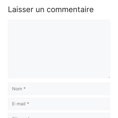
Laisser un commentaire
Commentaire
Nom
E-
mail
Site