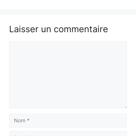
Laisser un commentaire
Commentaire
Nom
E-