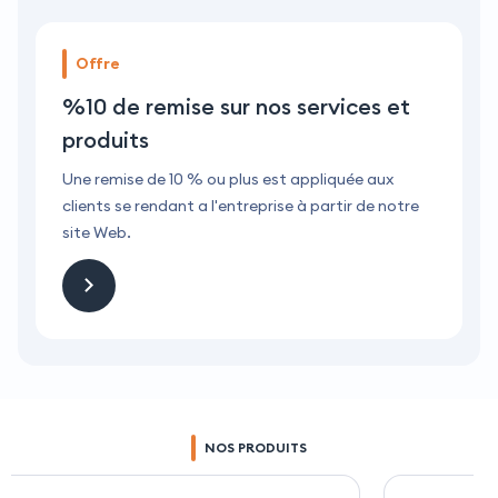
Offre
%10 de remise sur nos services et
produits
Une remise de 10 % ou plus est appliquée aux
U
clients se rendant a l'entreprise à partir de notre
c
site Web.
s
NOS PRODUITS